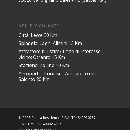
73020 Carpignano Salentino (Lecce) Italy
NELLE VICINANZE
Città: Lecce 30 Km
Spiaggia: Laghi Alimini 12 Km
Attrattore turistico/luogo di interesse
vicino: Otranto 15 Km
Stazione: Zollino 10 Km
Aeroporto: Brindisi – Aeroporto del
Salento 80 Km
© 2026 Calura Residence. P.IVA IT04647970757
CIN IT075015B400025718