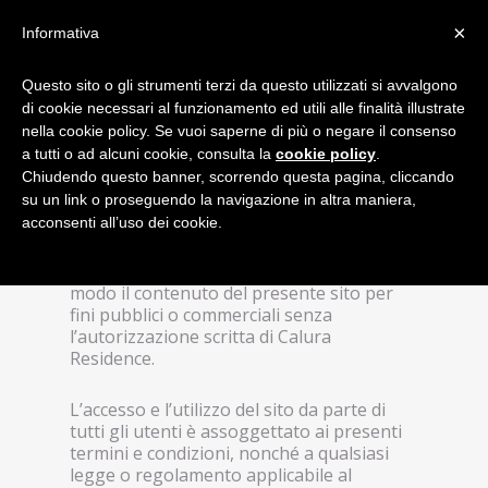
×
Informativa
Questo sito o gli strumenti terzi da questo utilizzati si avvalgono
di cookie necessari al funzionamento ed utili alle finalità illustrate
nella cookie policy. Se vuoi saperne di più o negare il consenso
a tutti o ad alcuni cookie, consulta la
cookie policy
.
Tutti i materiali, contenuto e immagini,
Chiudendo questo banner, scorrendo questa pagina, cliccando
pubblicati in questo sito devono intendersi
su un link o proseguendo la navigazione in altra maniera,
protetti da diritto d’autore. Non è
acconsenti all’uso dei cookie.
permesso distribuire, modificare,
trasmettere, riutilizzare, ripubblicare sul
web o comunque utilizzare in qualsiasi
modo il contenuto del presente sito per
fini pubblici o commerciali senza
l’autorizzazione scritta di Calura
Residence.
L’accesso e l’utilizzo del sito da parte di
tutti gli utenti è assoggettato ai presenti
termini e condizioni, nonché a qualsiasi
legge o regolamento applicabile al